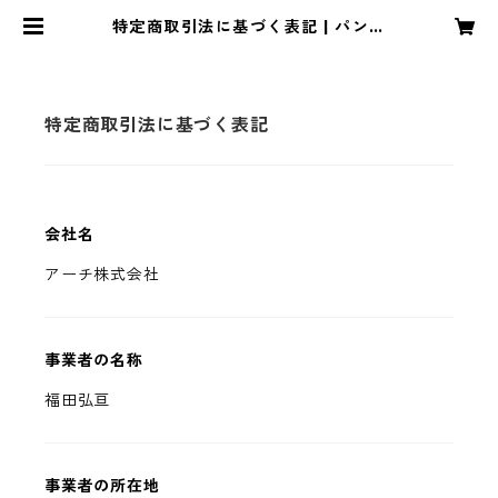
特定商取引法に基づく表記 | パン＆
スイーツ セレクション on-lineSh
op
特定商取引法に基づく表記
会社名
アーチ株式会社
事業者の名称
福田弘亘
事業者の所在地